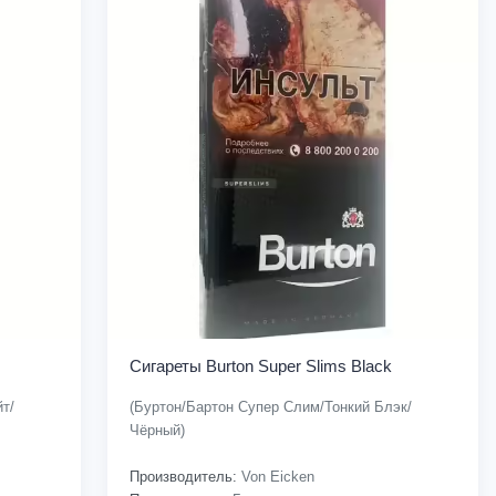
Сигареты Burton Super Slims Black
т/
(Буртон/Бартон Супер Слим/Тонкий Блэк/
Чёрный)
Производитель:
Von Eicken