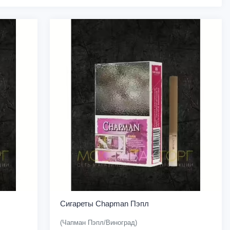
Сигареты Chapman Пэпл
(Чапман Пэпл/Виноград)