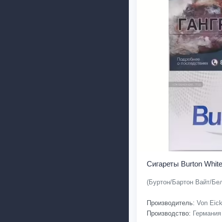
Сигареты Burton Whit
(Буртон/Бартон Вайт/Бе
Производитель:
Von Eic
Производство:
Германия