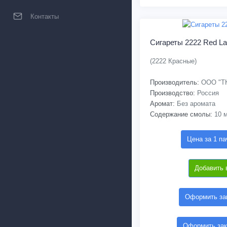
Контакты
Сигареты 2222 Red La
(2222 Красные)
Производитель:
ООО "ТК
Производство:
Россия
Аромат:
Без аромата
Содержание смолы:
10 м
Цена за 1 па
Добавить 
Оформить зак
Оформить зак