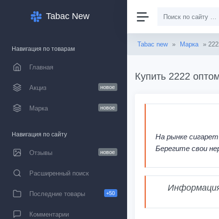
Tabac New
Tabac new
»
Марка
» 222
Навигация по товарам
Главная
Купить 2222 оптом
Акциз
новое
Марка
новое
Навигация по сайту
На рынке сигарет
Берегите свои не
Отзывы
новое
Расширенный поиск
Информация,
Последние товары
+50
Комментарии