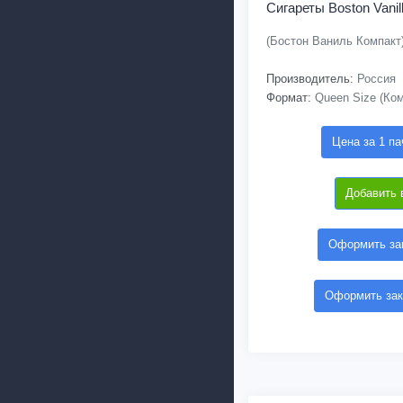
Сигареты Boston Vani
(Бостон Ваниль Компакт
Производитель:
Россия
Формат:
Queen Size (Ком
Цена за 1 па
Добавить 
Оформить зак
Оформить зак