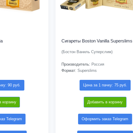
la
Сигареты Boston Vanilla Superslims
(Бостон Ваниль Суперслим)
Производитель:
Россия
Формат:
Superslims
чку: 90 руб.
Цена за 1 пачку: 75 руб.
в корзину
Добавить в корзину
аз Telegram
Оформить заказ Telegram