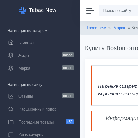
Tabac New
Tabac new
»
Марка
» Bos
Навигация по товарам
Главная
Купить Boston опт
Акциз
новое
Марка
новое
Навигация по сайту
На рынке сигарет
Берегите свои не
Отзывы
новое
Расширенный поиск
Информация,
Последние товары
+50
Комментарии