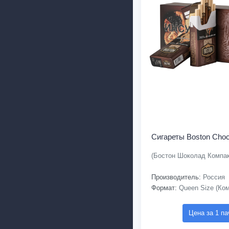
Сигареты Boston Choc
(Бостон Шоколад Компак
Производитель:
Россия
Формат:
Queen Size (Ком
Цена за 1 па