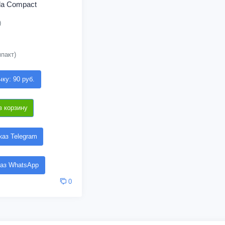
lla Compact
)
пакт)
чку: 90 руб.
в корзину
аз Telegram
аз WhatsApp
0