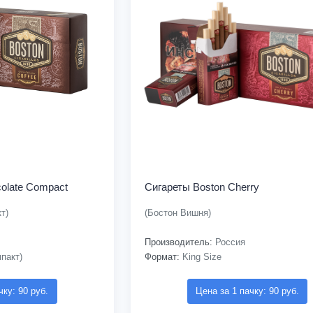
olate Compact
Сигареты Boston Cherry
т)
(Бостон Вишня)
Производитель:
Россия
пакт)
Формат:
King Size
чку: 90 руб.
Цена за 1 пачку: 90 руб.