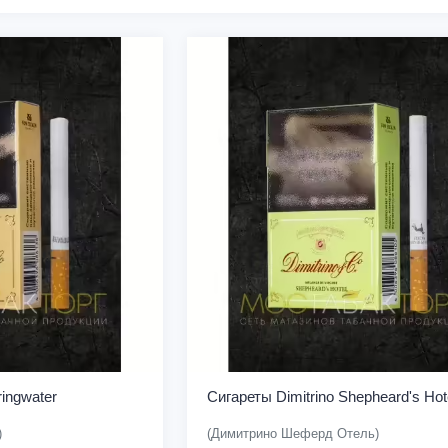
ringwater
Сигареты Dimitrino Shepheard's Hot
)
(Димитрино Шеферд Отель)