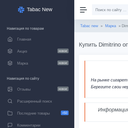
Tabac New
Tabac new
»
Марка
» Dimi
Навигация по товарам
Главная
Купить Dimitrino 
Акциз
новое
Марка
новое
Навигация по сайту
На рынке сигарет
Берегите свои не
Отзывы
новое
Расширенный поиск
Информация,
Последние товары
+50
Комментарии