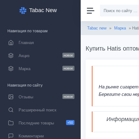
Tabac New
Tabac new
»
Марка
» Hat
Навигация по товарам
Главная
Купить Hatis опто
Акциз
новое
Марка
новое
Навигация по сайту
На рынке сигарет
Берегите свои не
Отзывы
новое
Расширенный поиск
Информация,
Последние товары
+50
Комментарии