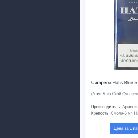
Сигареты Hatis Blue S
(Атис Блю Скай Суперс
Производитель:
Армени
Крепость:
Смола-3 мг, Ни
Цена за 1 па