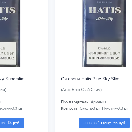
ky Superslim
Сигареты Hatis Blue Sky Slim
лим)
(Атис Блю Скай Слим)
я
Производитель:
Армения
котин-0,3 мг
Крепость:
Смола-3 мг, Никотин-0,3 мг
чку: 65 руб.
Цена за 1 пачку: 65 руб.