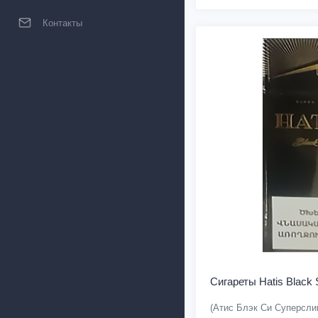
Контакты
Сигареты Hatis Black 
(Атис Блэк Си Суперсли