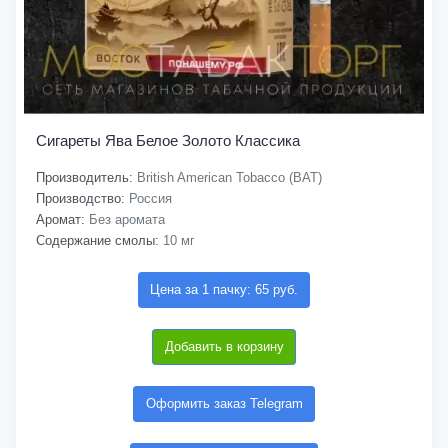
Сигареты Ява Белое Золото Классика
Производитель:
British American Tobacco (BAT)
Производство:
Россия
Аромат:
Без аромата
Содержание смолы:
10 мг
Цена за 1 пачку: 65 руб.
Добавить в корзину
Оформить заказ Telegram