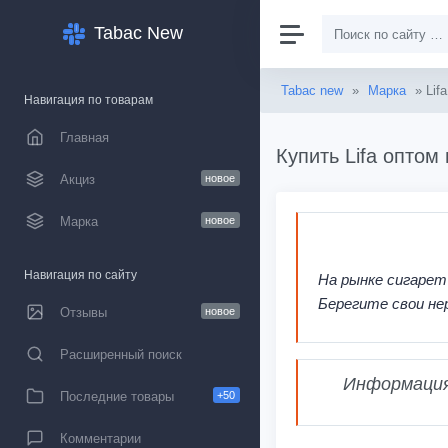
Tabac New
Tabac new
»
Марка
» Lifa
Навигация по товарам
Главная
Купить Lifa оптом
Акциз
новое
Марка
новое
Навигация по сайту
На рынке сигарет
Берегите свои не
Отзывы
новое
Расширенный поиск
Информация,
Последние товары
+50
Комментарии