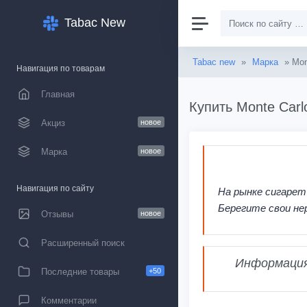
Tabac New
Tabac new
»
Марка
» Mon
Навигация по товарам
Главная
Купить Monte Carl
Акциз
новое
Марка
новое
Навигация по сайту
На рынке сигарет
Берегите свои не
Отзывы
новое
Расширенный поиск
Информация,
Последние товары
+50
Комментарии