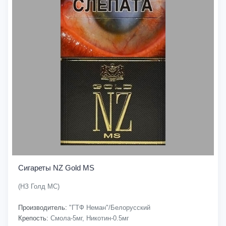
Сигареты NZ Gold MS
(НЗ Голд МС)
Производитель:
"ГТФ Неман"/Белорусский
Крепость:
Смола-5мг, Никотин-0.5мг