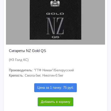
Сигареты NZ Gold QS
(НЗ Голд КС)
Производитель:
"ГТФ Неман"/Белорусский
Крепость:
Смола-5мг, Никотин-0.5мг
Цена за 1 пачку: 75 руб.
Добавить в корзину