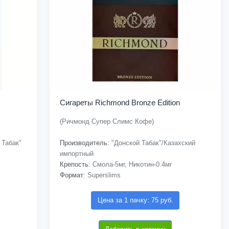
Сигареты Richmond Bronze Edition
(Ричмонд Супер Слимс Кофе)
 Табак"
Производитель:
"Донской Табак"/Казахский
импортный
Крепость:
Смола-5мг, Никотин-0.4мг
Формат:
Superslims
Цена за 1 пачку: 75 руб.