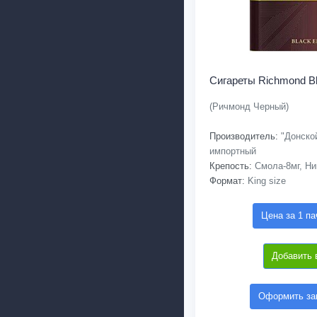
Сигареты Richmond Bl
(Ричмонд Черный)
Производитель:
"Донской
импортный
Крепость:
Смола-8мг, Ни
Формат:
King size
Цена за 1 па
Добавить 
Оформить зак