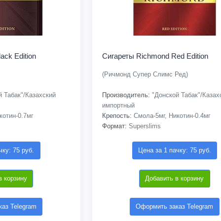
ack Edition
Сигареты Richmond Red Edition
(Ричмонд Супер Слимс Ред)
 Табак"/Казахский
Производитель:
"Донской Табак"/Казах
импортный
котин-0.7мг
Крепость:
Смола-5мг, Никотин-0.4мг
Формат:
Superslims
чку: 75 руб.
Цена за 1 пачку: 75 руб.
в корзину
Добавить в корзину
аз Telegram
Оформить заказ Telegram