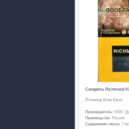
Сигареты Richmond K
(Ричмонд Клан Каск)
Производитель:
ООО "Дж
Производство:
Россия
Содержание смолы:
7 мг