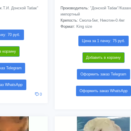
.Т.И. Донской Табак"
Производитель:
"Донской Табак"/Казах
импортный
Крепость:
Смола-5мг, Никотин-0.4мг
Формат:
King size
чку: 70 руб.
Цена за 1 пачку: 75 руб.
в корзину
Добавить в корзину
аз Telegram
Оформить заказ Telegram
аз WhatsApp
Оформить заказ WhatsApp
0