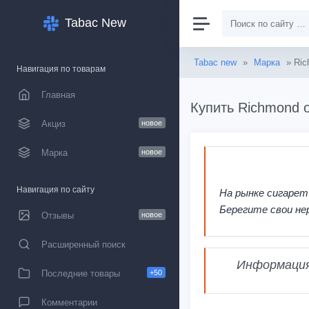
Tabac New
Tabac new
»
Марка
» Ric
Навигация по товарам
Главная
Купить Richmond о
Акциз
новое
Марка
новое
Навигация по сайту
На рынке сигарет
Берегите свои не
Отзывы
новое
Расширенный поиск
Информация,
Последние товары
+50
Комментарии