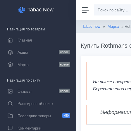
Tabac New
Tabac new
»
Марка
» Rot
Навигация по товарам
Главная
Купить Rothmans 
Акциз
новое
Марка
новое
Навигация по сайту
На рынке сигарет
Берегите свои не
Отзывы
новое
Расширенный поиск
Информация,
Последние товары
+50
Комментарии