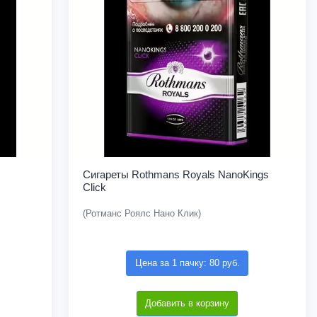
Сигареты Rothmans Royals NanoKings
Click
(Ротманс Роялс Нано Клик)
Цена за 1 пачку: 80 руб.
Добавить в корзину