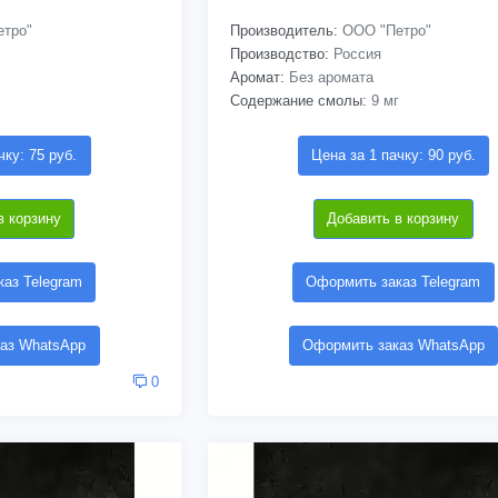
тро"
Производитель:
ООО "Петро"
Производство:
Россия
Аромат:
Без аромата
Содержание смолы:
9 мг
чку: 75 руб.
Цена за 1 пачку: 90 руб.
в корзину
Добавить в корзину
аз Telegram
Оформить заказ Telegram
аз WhatsApp
Оформить заказ WhatsApp
0