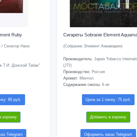
ement Ruby
Сигареты Sobranie Element Aquama
 / Сенатор Нано
(Собрание Элемент Аквамарин)
Производитель:
Japan Tobacco Internati
.Т.И. Донской Табак"
(JTI)
Производство:
Россия
Аромат:
Ментол
Содержание смолы:
6 мг
чку: 85 руб.
Цена за 1 пачку: 75 руб.
в корзину
Добавить в корзину
аз Telegram
Оформить заказ Telegram