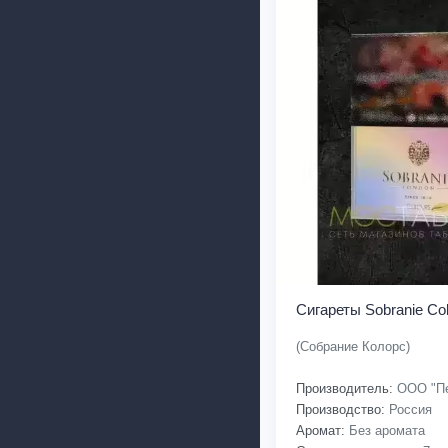
Сигареты Sobranie Col
(Собрание Колорс)
Производитель:
ООО "Пе
Производство:
Россия
Аромат:
Без аромата