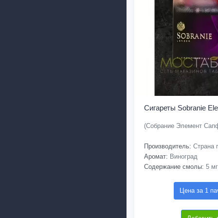
Сигареты Sobranie El
(Собрание Элемент Сап
Производитель:
Страна п
Аромат:
Виноград
Содержание смолы:
5 мг
Цена за 1 па