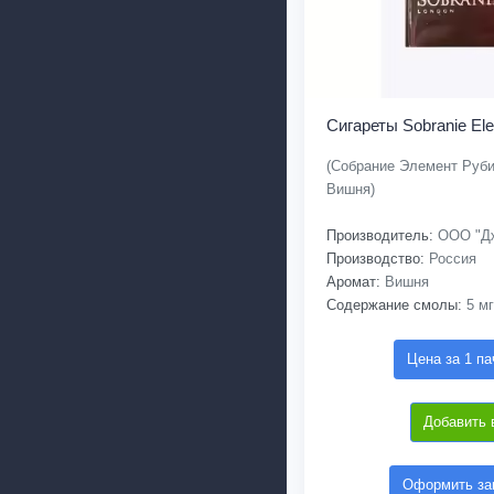
Сигареты Sobranie El
(Собрание Элемент Руби
Вишня)
Производитель:
ООО "Дж
Производство:
Россия
Аромат:
Вишня
Содержание смолы:
5 мг
Цена за 1 па
Добавить 
Оформить зак