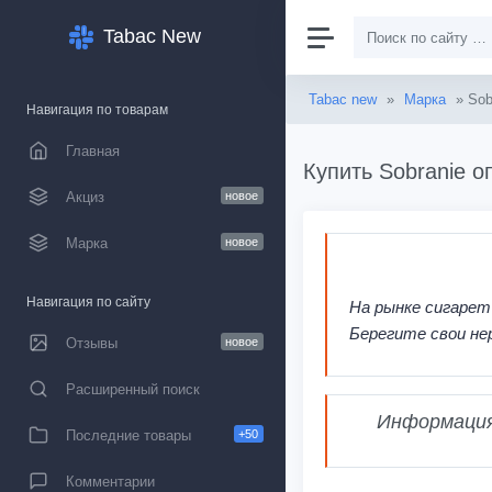
Tabac New
Tabac new
»
Марка
» Sob
Навигация по товарам
Главная
Купить Sobranie о
Акциз
новое
Марка
новое
Навигация по сайту
На рынке сигарет
Берегите свои не
Отзывы
новое
Расширенный поиск
Информация,
Последние товары
+50
Комментарии