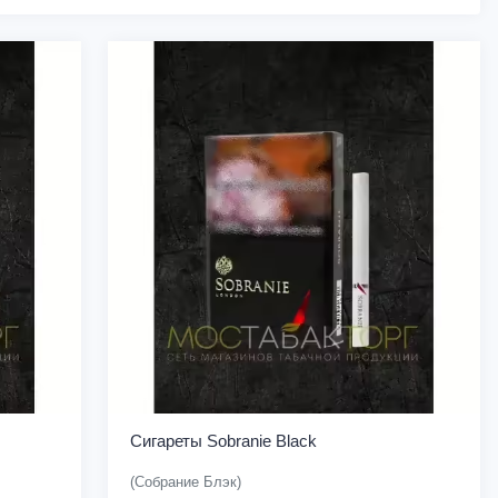
Сигареты Sobranie Black
(Собрание Блэк)