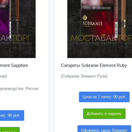
ement Sapphire
Сигареты Sobranie Element Ruby
фир)
(Собрание Элемент Руби)
роизводства: Россия
Цена за 1 пачку: 90 руб.
Добавить в корзину
чку: 90 руб.
Оформить заказ Telegram