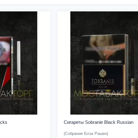
acks
Сигареты Sobranie Black Russian
(Собрание Блэк Рашен)