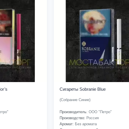
or’s
Сигареты Sobranie Blue
(Собрание Синие)
тро"
Производитель:
ООО "Петро"
Производство:
Россия
Аромат:
Без аромата