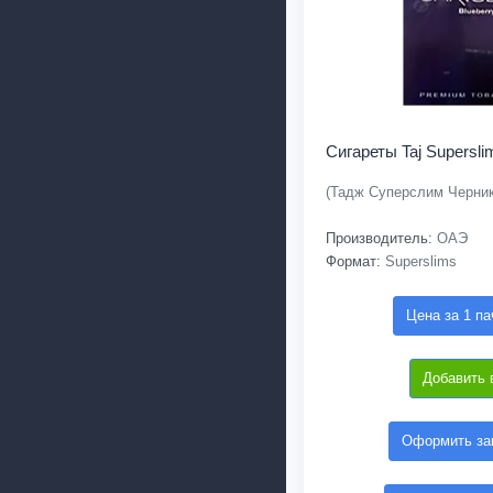
Сигареты Taj Supersli
(Тадж Суперслим Черник
Производитель:
ОАЭ
Формат:
Superslims
Цена за 1 па
Добавить 
Оформить зак