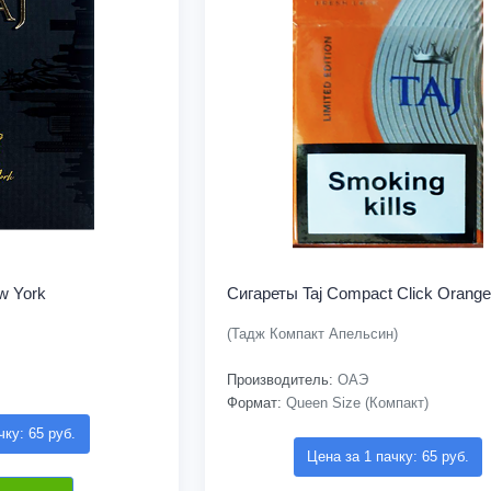
w York
Сигареты Taj Compact Click Orange
(Тадж Компакт Апельсин)
Производитель:
ОАЭ
Формат:
Queen Size (Компакт)
чку: 65 руб.
Цена за 1 пачку: 65 руб.