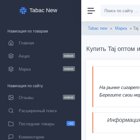
Tabac New
Tabac new
»
Марка
» Taj
Навигация по товарам
Главная
Купить Taj оптом 
Акциз
новое
Марка
новое
Навигация по сайту
На рынке сигарет
Берегите свои не
Отзывы
новое
Расширенный поиск
Информация,
Последние товары
+50
Комментарии