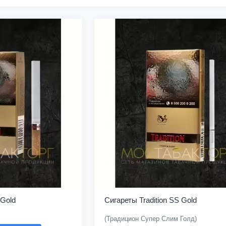
 Gold
Сигареты Tradition SS Gold
(Традицион Супер Слим Голд)