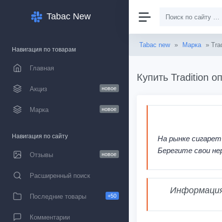
Tabac New
Tabac new
»
Марка
» Trad
Навигация по товарам
Главная
Купить Tradition 
Акциз
новое
Марка
новое
Навигация по сайту
На рынке сигарет
Берегите свои не
Отзывы
новое
Расширенный поиск
Информация,
Последние товары
+50
Комментарии