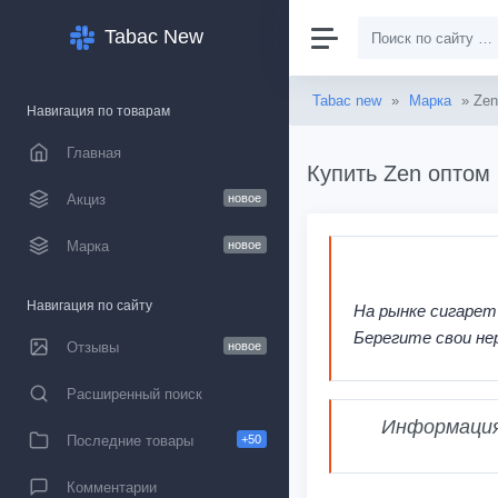
Tabac New
Tabac new
»
Марка
» Zen
Навигация по товарам
Главная
Купить Zen оптом 
Акциз
новое
Марка
новое
Навигация по сайту
На рынке сигарет
Берегите свои не
Отзывы
новое
Расширенный поиск
Информация,
Последние товары
+50
Комментарии