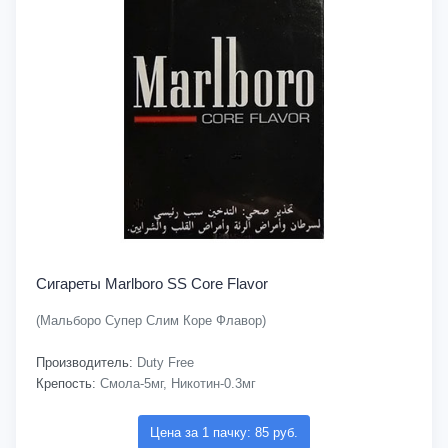
Сигареты Marlboro SS Core Flavor
(Мальборо Супер Слим Коре Флавор)
Производитель:
Duty Free
Крепость:
Смола-5мг, Никотин-0.3мг
Цена за 1 пачку: 85 руб.